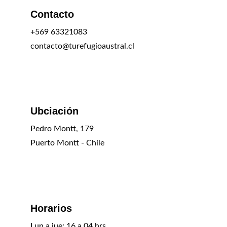
Contacto
+569 63321083
contacto@turefugioaustral.cl
Ubciación
Pedro Montt, 179
Puerto Montt - Chile
Horarios
Lun a jue: 16 a 04 hrs